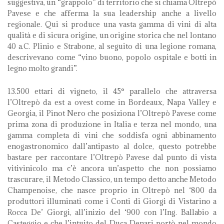
suggestiva, un “grappolo” di territorio che si chiama Oltrepò
Pavese e che afferma la sua leadership anche a livello
regionale. Qui si produce una vasta gamma di vini di alta
qualità e di sicura origine, un origine storica che nel lontano
40 a.C. Plinio e Strabone, al seguito di una legione romana,
descrivevano come “vino buono, popolo ospitale e botti in
legno molto grandi”.
13.500 ettari di vigneto, il 45° parallelo che attraversa
l’Oltrepò da est a ovest come in Bordeaux, Napa Valley e
Georgia, il Pinot Nero che posiziona l’Oltrepò Pavese come
prima zona di produzione in Italia e terza nel mondo, una
gamma completa di vini che soddisfa ogni abbinamento
enogastronomico dall’antipasto al dolce, questo potrebbe
bastare per raccontare l’Oltrepò Pavese dal punto di vista
vitivinicolo ma c’è ancora un’aspetto che non possiamo
trascurare, il Metodo Classico, un tempo detto anche Metodo
Champenoise, che nasce proprio in Oltrepò nel ‘800 da
produttori illuminati come i Conti di Giorgi di Vistarino a
Rocca De’ Giorgi, all’inizio del ‘900 con l’Ing. Ballabio a
Casteggio e che l’intuito del Duca Denari portò nel mondo